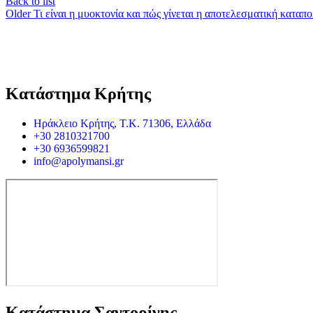
Back to list
Older
Τι είναι η μυοκτονία και πώς γίνεται η αποτελεσματική κατα
Κατάστημα Κρήτης
Ηράκλειο Κρήτης, Τ.Κ. 71306, Ελλάδα
+30 2810321700
+30 6936599821
info@apolymansi.gr
Κατάστημα Σαντορίνης