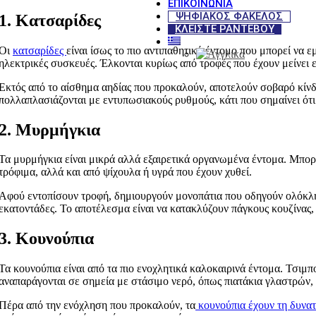
ΕΠΙΚΟΙΝΩΝΊΑ
ΨΗΦΙΑΚΟΣ ΦΑΚΕΛΟΣ
1. Κατσαρίδες
ΚΛΕΙΣΤΕ ΡΑΝΤΕΒΟΥ
Οι
κατσαρίδες
είναι ίσως το πιο αντιπαθητικό έντομο που μπορεί να ε
ηλεκτρικές συσκευές. Έλκονται κυρίως από τροφές που έχουν μείνει ε
Εκτός από το αίσθημα αηδίας που προκαλούν, αποτελούν σοβαρό κίνδυν
πολλαπλασιάζονται με εντυπωσιακούς ρυθμούς, κάτι που σημαίνει ότι
2. Μυρμήγκια
Τα μυρμήγκια είναι μικρά αλλά εξαιρετικά οργανωμένα έντομα. Μπο
τρόφιμα, αλλά και από ψίχουλα ή υγρά που έχουν χυθεί.
Αφού εντοπίσουν τροφή, δημιουργούν μονοπάτια που οδηγούν ολόκληρ
εκατοντάδες. Το αποτέλεσμα είναι να κατακλύζουν πάγκους κουζίνας
3. Κουνούπια
Τα κουνούπια είναι από τα πιο ενοχλητικά καλοκαιρινά έντομα. Τσιμ
αναπαράγονται σε σημεία με στάσιμο νερό, όπως πιατάκια γλαστρών,
Πέρα από την ενόχληση που προκαλούν, τα
κουνούπια έχουν τη δυνατ