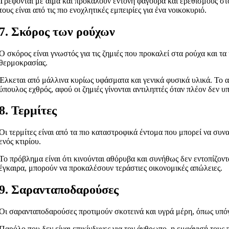
Τρέφονται με αίμα και προκαλούν έντονη φαγούρα και ερεθισμούς στο
τους είναι από τις πιο ενοχλητικές εμπειρίες για ένα νοικοκυριό.
7. Σκόρος των ρούχων
Ο σκόρος είναι γνωστός για τις ζημιές που προκαλεί στα ρούχα και τ
θερμοκρασίας.
Έλκεται από μάλλινα κυρίως υφάσματα και γενικά φυσικά υλικά. Το απ
ύπουλος εχθρός, αφού οι ζημιές γίνονται αντιληπτές όταν πλέον δεν υ
8. Τερμίτες
Οι τερμίτες είναι από τα πιο καταστροφικά έντομα που μπορεί να συνα
ενός κτιρίου.
Το πρόβλημα είναι ότι κινούνται αθόρυβα και συνήθως δεν εντοπίζον
έγκαιρα, μπορούν να προκαλέσουν τεράστιες οικονομικές απώλειες.
9. Σαρανταποδαρούσες
Οι σαρανταποδαρούσες προτιμούν σκοτεινά και υγρά μέρη, όπως υπόγει
Παρόλο που δεν είναι επικίνδυνες για τον άνθρωπο, η εμφάνισή του