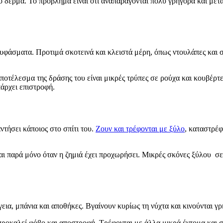
 δέρμα. Το πρόβλημα είναι ότι αναπαράγονται πολύ γρήγορα και μετ
α υφάσματα. Προτιμά σκοτεινά και κλειστά μέρη, όπως ντουλάπες και 
οτέλεσμα της δράσης του είναι μικρές τρύπες σε ρούχα και κουβέρτες
πάρχει επιστροφή.
ντήσει κάποιος στο σπίτι του.
Ζουν και τρέφονται με ξύλο
, καταστρέφ
ται παρά μόνο όταν η ζημιά έχει προχωρήσει. Μικρές σκόνες ξύλου σε
α, μπάνια και αποθήκες. Βγαίνουν κυρίως τη νύχτα και κινούνται γρή
ς προκαλεί φόβο και αποστροφή. Τρέφονται με άλλα μικρά έντομα και