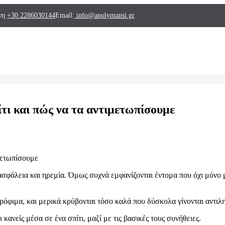
ΥΠΙΩΝ
ΟΜΟΠΑΓΙΔΕΣ ΚΑΙ ΑΝΑΛΩΣΙΜΑ
ίνη
+30 2286030144
Email:
info@apolymansi.gr
ΚΑ
ΤΑΠΟΛΕΜΗΣΗ
ΑΘΜΟΙ ΚΑΙ ΠΑΓΙΔΕΣ
ΠΤΗΝΩΝ
ΩΝ
ΠΑΓΙΔΕΣ ΖΩΩΝ
ίτι και πώς να τα αντιμετωπίσουμε
ΑΣΙΑΣ
ΕΦΩΤΕΣ
ΝΤΙΣΗΠΤΙΚΑ
 ασφάλεια και ηρεμία. Όμως συχνά εμφανίζονται έντομα που όχι μόν
ΧΑΡΤΙΚΑ
όφιμα, και μερικά κρύβονται τόσο καλά που δύσκολα γίνονται αντιλ
ανείς μέσα σε ένα σπίτι, μαζί με τις βασικές τους συνήθειες.