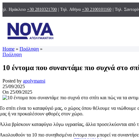
ΠΑΓΙΔΕΣ ΚΟΥΝΟ
ΗΛΕΚΤΡΙΚΕΣ ΕΝΤ
Τηλ. Ηράκλειο
+30 2810321700
| Τηλ. Αθήνα
+30 2100101160
| Τηλ. Σαντορ
ΤΡΩΚΤΙΚΑ
ΠΑΓΙΔΕΣ
ΠΟΝΤΙΚΟΦΑΡΜΑ
ΟΙΚΟΛΟΓΙΚΗ ΚΑ
Blog
ΔΟΛΩΜΑΤΙΚΟΙ ΣΤ
ΑΠΩΘΗΣΗ ΖΩΩΝ ΚΑΙ 
ΑΠΩΘΗΣΗ ΠΤΗΝ
Home
»
Πρόληψη
»
ΑΠΩΘΗΤΙΚΑ ΚΑΙ 
Πρόληψη
ΦΥΤΑ
ΦΥΤΟΠΡΟΣΤΑΣΙΑ
10 έντομα που συναντάμε πιο συχνά στο σπ
ΕΙΔΗ ΑΤΟΜΙΚΗΣ ΠΡΟΣΤ
ΕΝΔΥΣΗ
ΜΑΣΚΕΣ
Posted by
apolymansi
ΨΕΚΑΣΤΗΡΕΣ ΚΑΙ ΕΚΝ
25/09/2025
On 25/09/2025
ΑΠΟΛΥΜΑΝΤΙΚΑ ΚΑΙ Α
ΝΕΕΣ ΤΕΧΝΟΛΟΓΙΕΣ
Το σπίτι είναι το καταφύγιό μας, ο χώρος όπου θέλουμε να νιώθουμε
μας ή να προκαλέσουν φθορές στον χώρο.
ΑΡΩΜΑΤΙΚΑ-ΥΓΙΕΙΝΗ-
ΑΡΩΜΑΤΙΚΑ
Άλλα βρίσκουν καταφύγιο λόγω υγρασίας, άλλα προσελκύονται από τρ
ΥΓΙΕΙΝΗ
ΧΑΡΤΙΚΑ
Ακολουθούν τα 10 πιο συνηθισμένα έντομα που μπορεί να συναντήσει κ