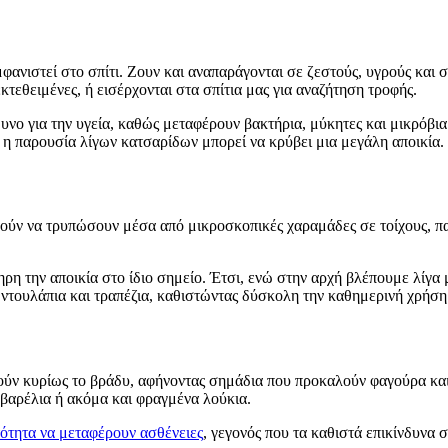
μφανιστεί στο σπίτι. Ζουν και αναπαράγονται σε ζεστούς, υγρούς και 
κτεθειμένες, ή εισέρχονται στα σπίτια μας για αναζήτηση τροφής.
ο για την υγεία, καθώς μεταφέρουν βακτήρια, μύκητες και μικρόβια σ
 η παρουσία λίγων κατσαρίδων μπορεί να κρύβει μια μεγάλη αποικία.
ρούν να τρυπώσουν μέσα από μικροσκοπικές χαραμάδες σε τοίχους, π
η την αποικία στο ίδιο σημείο. Έτσι, ενώ στην αρχή βλέπουμε λίγα
, ντουλάπια και τραπέζια, καθιστώντας δύσκολη την καθημερινή χρήσ
πούν κυρίως το βράδυ, αφήνοντας σημάδια που προκαλούν φαγούρα και
 βαρέλια ή ακόμα και φραγμένα λούκια.
ότητα να μεταφέρουν ασθένειες
, γεγονός που τα καθιστά επικίνδυνα 