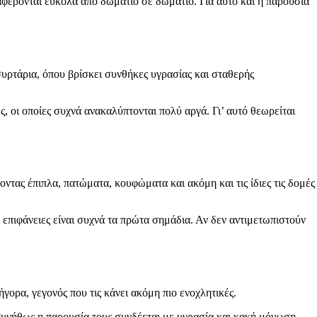
αφέρονται εύκολα από δωμάτιο σε δωμάτιο. Για αυτό και η παρουσία
συρτάρια, όπου βρίσκει συνθήκες υγρασίας και σταθερής
, οι οποίες συχνά ανακαλύπτονται πολύ αργά. Γι’ αυτό θεωρείται
οντας έπιπλα, πατώματα, κουφώματα και ακόμη και τις ίδιες τις δομές
 επιφάνειες είναι συχνά τα πρώτα σημάδια. Αν δεν αντιμετωπιστούν
γορα, γεγονός που τις κάνει ακόμη πιο ενοχλητικές.
 συνήθως η παρουσία τους συνδέεται με υγρασία και κακή μόνωση