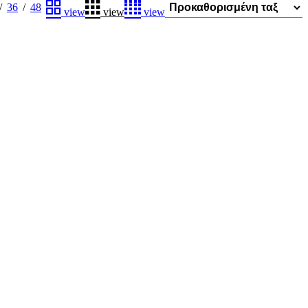
36
48
view
view
view