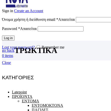
Sign in
Create an Account
Όνομα χρήστη ή διεύθυνση email
*
Απαιτείται
Password
*
Απαιτείται
Log in
Lost your password?
Remember me
ΤΡΩΚΤΙΚΑ
go back
0
items
Close
ΚΑΤΗΓΟΡΙΕΣ
Latepoint
ΠΡΟΪΟΝΤΑ
ΕΝΤΟΜΑ
ΕΝΤΟΜΟΚΤΟΝΑ
ΠΑΓΙΔΕΣ