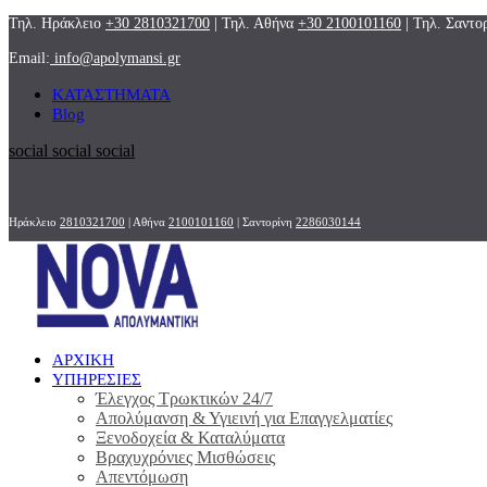
Τηλ. Ηράκλειο
+30 2810321700
| Τηλ. Αθήνα
+30 2100101160
| Τηλ. Σαντο
Email:
info@apolymansi.gr
ΚΑΤΑΣΤΗΜΑΤΑ
Blog
social
social
social
Ηράκλειο
2810321700
| Αθήνα
2100101160
| Σαντορίνη
2286030144
ΑΡΧΙΚΗ
ΥΠΗΡΕΣΙΕΣ
Έλεγχος Τρωκτικών 24/7
Απολύμανση & Υγιεινή για Επαγγελματίες
Ξενοδοχεία & Καταλύματα
Βραχυχρόνιες Μισθώσεις
Απεντόμωση