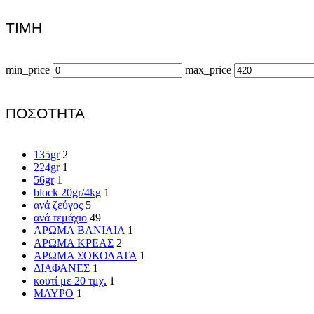
ΤΙΜΗ
min_price
max_price
ΠΟΣΟΤΗΤΑ
135gr
2
224gr
1
56gr
1
block 20gr/4kg
1
ανά ζεύγος
5
ανά τεμάχιο
49
ΑΡΩΜΑ ΒΑΝΙΛΙΑ
1
ΑΡΩΜΑ ΚΡΕΑΣ
2
ΑΡΩΜΑ ΣΟΚΟΛΑΤΑ
1
ΔΙΑΦΑΝΕΣ
1
κουτί με 20 τμχ.
1
ΜΑΥΡΟ
1