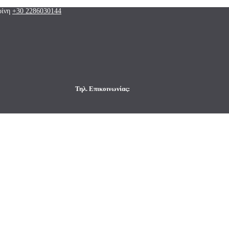
ρίνη
+30 2286030144
Τηλ. Επικοινωνίας: