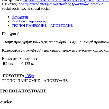
Ετικέτες:
δολωματικοί σταθμοί και παγίδες τρωκτικών
,
ποντίκια
social
social
social
social
social
Περιγραφή
Επιπλέον πληροφορίες
ΤΡΟΠΟΙ ΠΛΗΡΩΜΗΣ – ΑΠΟΣΤΟΛΗΣ
Περιγραφή
Έτοιμη προς χρήση κόλλα,σε σωληνάριο 135gr, με ισχυρή προσκολλη
Κατάλληλη για παγίδευση τρωκτικών, ερπόντων εντόμων καθώς και γ
Επιπλέον πληροφορίες
Βάρος
0,135 κ.
ΠΟΣΟΤΗΤΑ
135gr
ΤΡΟΠΟΙ ΠΛΗΡΩΜΗΣ – ΑΠΟΣΤΟΛΗΣ
ΤΡΟΠΟΙ ΑΠΟΣΤΟΛΗΣ
ourier