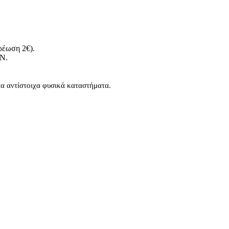
ρέωση 2€).
ΑΝ.
τα αντίστοιχα φυσικά καταστήματα.