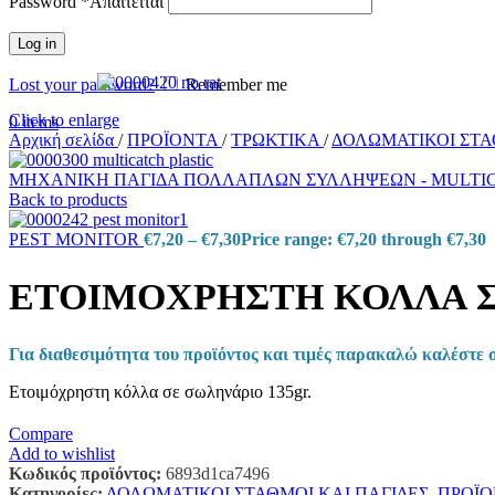
Password
*
Απαιτείται
Log in
Lost your password?
Remember me
Click to enlarge
0
items
Αρχική σελίδα
/
ΠΡΟΪΟΝΤΑ
/
ΤΡΩΚΤΙΚΑ
/
ΔΟΛΩΜΑΤΙΚΟΙ ΣΤΑ
ΜΗΧΑΝΙΚΗ ΠΑΓΙΔΑ ΠΟΛΛΑΠΛΩΝ ΣΥΛΛΗΨΕΩΝ - MULTIC
Back to products
PEST MONITOR
€
7,20
–
€
7,30
Price range: €7,20 through €7,30
ΕΤΟΙΜΟΧΡΗΣΤΗ ΚΟΛΛΑ Σ
Για διαθεσιμότητα του προϊόντος και τιμές παρακαλώ καλέστε 
Ετοιμόχρηστη κόλλα σε σωληνάριο 135gr.
Compare
Add to wishlist
Κωδικός προϊόντος:
6893d1ca7496
Κατηγορίες:
ΔΟΛΩΜΑΤΙΚΟΙ ΣΤΑΘΜΟΙ ΚΑΙ ΠΑΓΙΔΕΣ
,
ΠΡΟΪΟ