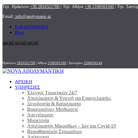
Τηλ. Ηράκλειο
+30 2810321700
| Τηλ. Αθήνα
+30 2100101160
| Τηλ. Σαντο
Email:
info@apolymansi.gr
ΚΑΤΑΣΤΗΜΑΤΑ
Blog
social
social
social
Ηράκλειο
2810321700
| Αθήνα
2100101160
| Σαντορίνη
2286030144
ΑΡΧΙΚΗ
ΥΠΗΡΕΣΙΕΣ
Έλεγχος Τρωκτικών 24/7
Απολύμανση & Υγιεινή για Επαγγελματίες
Ξενοδοχεία & Καταλύματα
Βραχυχρόνιες Μισθώσεις
Απεντόμωση
Μυοκτονία
Απολύμανση Μικροβίων – Ιών και Covid-19
Βιοκαθαρισμός Στρωμάτων
Απόσμηση