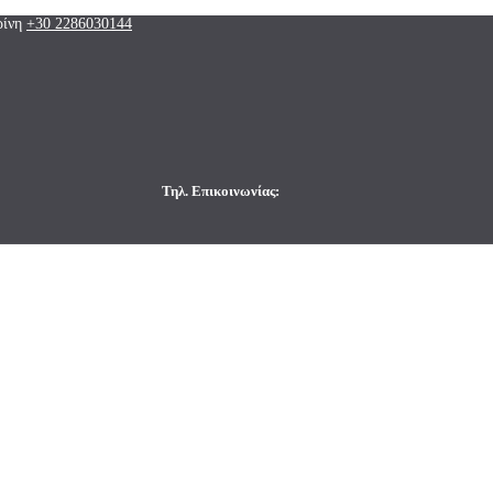
ρίνη
+30 2286030144
Τηλ. Επικοινωνίας: