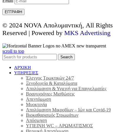
Email
© 2024 NOVA Απολυμαντική, All Rights
Reserved | Powered by
MKS Advertising
scroll to top
Search
ΑΡΧΙΚΗ
ΥΠΗΡΕΣΙΕΣ
Έλεγχος Τρωκτικών 24/7
Ξενοδοχεία & Καταλύματα
Απολύμανση & Υγιεινή για Επαγγελματίες
Βραχυχρόνιες Μισθώσεις
Απεντόμωση
Μυοκτονία
Απολύμανση Μικροβίων – Ιών και Covid-19
Βιοκαθαρισμός Στρωμάτων
Απόσμηση
ΥΓΙΕΙΝΗ WC – ΑΡΩΜΑΤΙΣΜΟΣ
Θερμική Απεντόμωση