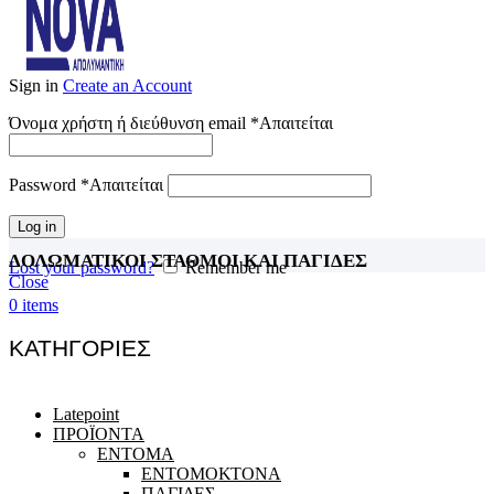
Sign in
Create an Account
Όνομα χρήστη ή διεύθυνση email
*
Απαιτείται
Password
*
Απαιτείται
Log in
ΔΟΛΩΜΑΤΙΚΟΙ ΣΤΑΘΜΟΙ ΚΑΙ ΠΑΓΙΔΕΣ
Lost your password?
Remember me
Close
0
items
ΚΑΤΗΓΟΡΙΕΣ
Latepoint
ΠΡΟΪΟΝΤΑ
ΕΝΤΟΜΑ
ΕΝΤΟΜΟΚΤΟΝΑ
ΠΑΓΙΔΕΣ