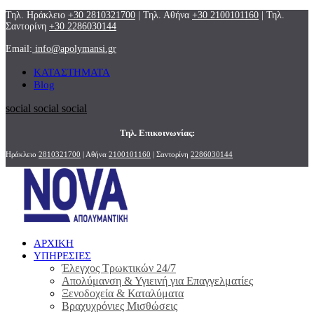
Τηλ. Ηράκλειο
+30 2810321700
| Τηλ. Αθήνα
+30 2100101160
| Τηλ.
Σαντορίνη
+30 2286030144
Email:
info@apolymansi.gr
ΚΑΤΑΣΤΗΜΑΤΑ
Blog
social
social
social
Τηλ. Επικοινωνίας:
Ηράκλειο
2810321700
| Αθήνα
2100101160
| Σαντορίνη
2286030144
ΑΡΧΙΚΗ
ΥΠΗΡΕΣΙΕΣ
Έλεγχος Τρωκτικών 24/7
Απολύμανση & Υγιεινή για Επαγγελματίες
Ξενοδοχεία & Καταλύματα
Βραχυχρόνιες Μισθώσεις