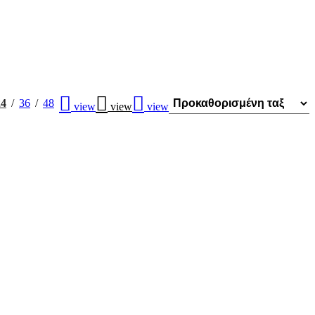
24
36
48
view
view
view