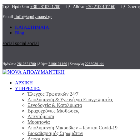
Τηλ. Ηράκλειο
+30 2810321700
| Τηλ. Αθήνα
+30 2100101160
| Τηλ. Σαντο
Email:
info@apolymansi.gr
ΚΑΤΑΣΤΗΜΑΤΑ
Blog
social
social
social
Ηράκλειο
2810321700
| Αθήνα
2100101160
| Σαντορίνη
2286030144
ΑΡΧΙΚΗ
ΥΠΗΡΕΣΙΕΣ
Έλεγχος Τρωκτικών 24/7
Απολύμανση & Υγιεινή για Επαγγελματίες
Ξενοδοχεία & Καταλύματα
Βραχυχρόνιες Μισθώσεις
Απεντόμωση
Μυοκτονία
Απολύμανση Μικροβίων – Ιών και Covid-19
Βιοκαθαρισμός Στρωμάτων
Απόσμηση