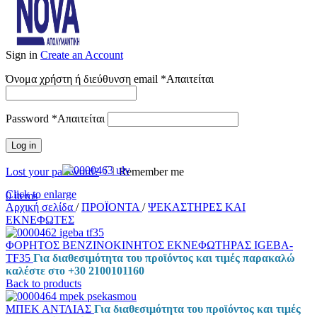
Sign in
Create an Account
Όνομα χρήστη ή διεύθυνση email
*
Απαιτείται
Password
*
Απαιτείται
Log in
Lost your password?
Remember me
Click to enlarge
0
items
Αρχική σελίδα
/
ΠΡΟΪΟΝΤΑ
/
ΨΕΚΑΣΤΗΡΕΣ ΚΑΙ
ΕΚΝΕΦΩΤΕΣ
ΦΟΡΗΤΟΣ ΒΕΝΖΙΝΟΚΙΝΗΤΟΣ ΕΚΝΕΦΩΤΗΡΑΣ IGEBA-
TF35
Για διαθεσιμότητα του προϊόντος και τιμές παρακαλώ
καλέστε στο +30 2100101160
Back to products
ΜΠΕΚ ΑΝΤΛΙΑΣ
Για διαθεσιμότητα του προϊόντος και τιμές