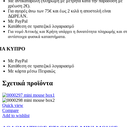
Με αντικαταβολή (πληρωμή με μετρητά κατά την παράδοση με
χρέωση 2€).
Για αγορές άνω των 75€ και έως 2 κιλά η αποστολή είναι
ΔΩΡΕΑΝ.
Με PayPal
Κατάθεση σε τραπεζικό λογαριασμό
Για νομό Αττικής και Κρήτη υπάρχει η δυνατότητα πληρωμής και σ
αντίστοιχα φυσικά καταστήματα.
ΙΑ ΚΥΠΡΟ
Με PayPal
Κατάθεση σε τραπεζικό λογαριασμό
Με κάρτα μέσω Πειραιώς
Σχετικά προϊόντα
Quick view
Compare
Add to wishlist