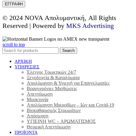
© 2024 NOVA Απολυμαντική, All Rights
Reserved | Powered by
MKS Advertising
scroll to top
Search
ΑΡΧΙΚΗ
ΥΠΗΡΕΣΙΕΣ
Έλεγχος Τρωκτικών 24/7
Ξενοδοχεία & Καταλύματα
Απολύμανση & Υγιεινή για Επαγγελματίες
Βραχυχρόνιες Μισθώσεις
Απεντόμωση
Μυοκτονία
Απολύμανση Μικροβίων – Ιών και Covid-19
Βιοκαθαρισμός Στρωμάτων
Απόσμηση
ΥΓΙΕΙΝΗ WC – ΑΡΩΜΑΤΙΣΜΟΣ
Θερμική Απεντόμωση
ΠΡΟΪΟΝΤΑ