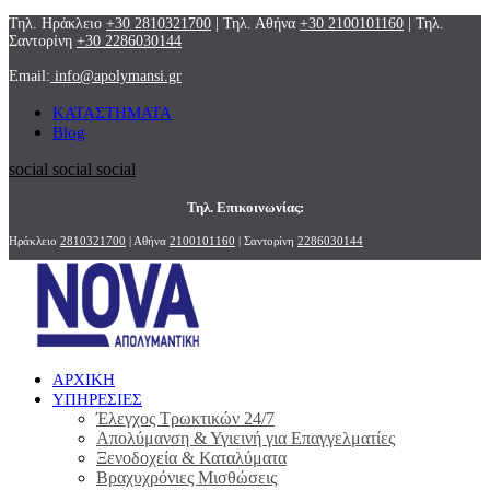
Τηλ. Ηράκλειο
+30 2810321700
| Τηλ. Αθήνα
+30 2100101160
| Τηλ.
Σαντορίνη
+30 2286030144
Email:
info@apolymansi.gr
ΚΑΤΑΣΤΗΜΑΤΑ
Blog
social
social
social
Τηλ. Επικοινωνίας:
Ηράκλειο
2810321700
| Αθήνα
2100101160
| Σαντορίνη
2286030144
ΑΡΧΙΚΗ
ΥΠΗΡΕΣΙΕΣ
Έλεγχος Τρωκτικών 24/7
Απολύμανση & Υγιεινή για Επαγγελματίες
Ξενοδοχεία & Καταλύματα
Βραχυχρόνιες Μισθώσεις