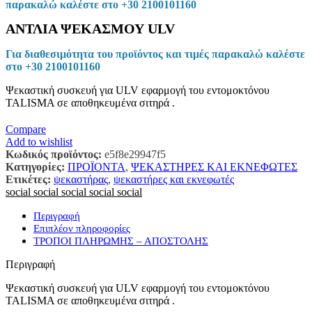
παρακαλώ καλέστε στο +30 2100101160
ΑΝΤΛΙΑ ΨΕΚΑΣΜΟΥ ULV
Για διαθεσιμότητα του προϊόντος και τιμές παρακαλώ καλέστε
στο +30 2100101160
Ψεκαστική συσκευή για ULV εφαρμογή του εντομοκτόνου
TALISMA σε αποθηκευμένα σιτηρά .
Compare
Add to wishlist
Κωδικός προϊόντος:
e5f8e29947f5
Κατηγορίες:
ΠΡΟΪΟΝΤΑ
,
ΨΕΚΑΣΤΗΡΕΣ ΚΑΙ ΕΚΝΕΦΩΤΕΣ
Ετικέτες:
ψεκαστήρας
,
ψεκαστήρες και εκνεφωτές
social
social
social
social
social
Περιγραφή
Επιπλέον πληροφορίες
ΤΡΟΠΟΙ ΠΛΗΡΩΜΗΣ – ΑΠΟΣΤΟΛΗΣ
Περιγραφή
Ψεκαστική συσκευή για ULV εφαρμογή του εντομοκτόνου
TALISMA σε αποθηκευμένα σιτηρά .