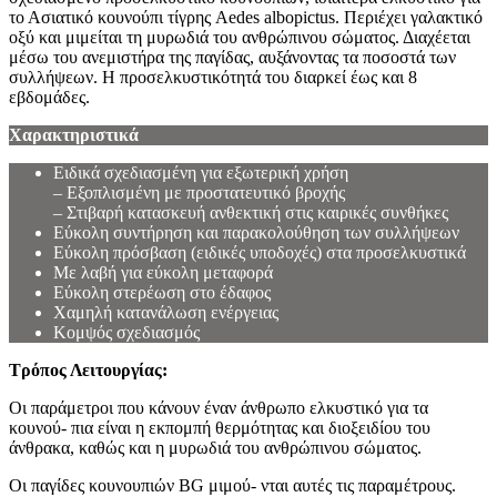
το Ασιατικό κουνούπι τίγρης Aedes albopictus. Περιέχει γαλακτικό
οξύ και μιμείται τη μυρωδιά του ανθρώπινου σώματος. Διαχέεται
μέσω του ανεμιστήρα της παγίδας, αυξάνοντας τα ποσοστά των
συλλήψεων. Η προσελκυστικότητά του διαρκεί έως και 8
εβδομάδες.
Χαρακτηριστικά
Ειδικά σχεδιασμένη για εξωτερική χρήση
– Εξοπλισμένη με προστατευτικό βροχής
– Στιβαρή κατασκευή ανθεκτική στις καιρικές συνθήκες
Εύκολη συντήρηση και παρακολούθηση των συλλήψεων
Εύκολη πρόσβαση (ειδικές υποδοχές) στα προσελκυστικά
Με λαβή για εύκολη μεταφορά
Εύκολη στερέωση στο έδαφος
Χαμηλή κατανάλωση ενέργειας
Κομψός σχεδιασμός
Τρόπος Λειτουργίας:
Οι παράμετροι που κάνουν έναν άνθρωπο ελκυστικό για τα
κουνού- πια είναι η εκπομπή θερμότητας και διοξειδίου του
άνθρακα, καθώς και η μυρωδιά του ανθρώπινου σώματος.
Οι παγίδες κουνουπιών BG μιμού- νται αυτές τις παραμέτρους.