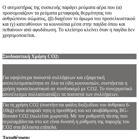
Ο ανεμιστήρας της συσκευής παράγει ρεύματα αέρα που (α)
προσομοιάζουν τα ρεύματα μεταφοράς θερμότητας του
ανθρώπινου σώματος, (β) διαχέουν το άρωμα του προσελκυστικού
και (γ) κατευθύνουν τα κουνούπια μέσα στην παγίδα όπου και
πεθαίνουν από αφυδάτωση. Το κλείστρο κλείνει όταν η παγίδα δεν
χρησιμοποιείται.
Συνδυαστική Χρήση CO2:
Για υψηλότερα ποσοστά συλλήψεων και εξαιρετική
αποτελεσματικότητα σε όλα τα είδη κουνουπιών, συστήνεται η
χρήση προσελκυστικού σε συνδυασμό με CO2. Το συνεργιστικό
αποτέλεσμα πολλαπλασιάζει τα ποσοστά των συλλήψεων.
Για τη χρήση CO2 (συστήνεται φιάλη διοξειδίου του άνθρακα 6-
10kg) είναι απαραίτ τητη η προσθήκη του κιτ αναβάθμισης BG-
Booster CO2 (πωλείται χωριστά). Με τον ρυθμιστή πίεσης που
περιλαμβάνεται στο κιτ είναι δυνατή η ρύθμιση της παροχής του
CO2 στα βέλτιστα επίπεδα.
Τοποθέτηση: