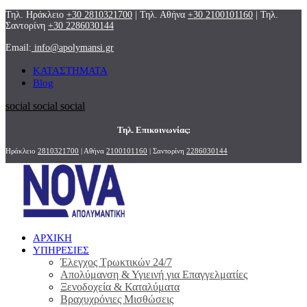
Τηλ. Ηράκλειο
+30 2810321700
| Τηλ. Αθήνα
+30 2100101160
| Τηλ.
Σαντορίνη
+30 2286030144
Email:
info@apolymansi.gr
ΚΑΤΑΣΤΗΜΑΤΑ
Blog
social
social
social
Τηλ. Επικοινωνίας:
Ηράκλειο
2810321700
| Αθήνα
2100101160
| Σαντορίνη
2286030144
ΑΡΧΙΚΗ
ΥΠΗΡΕΣΙΕΣ
Έλεγχος Τρωκτικών 24/7
Απολύμανση & Υγιεινή για Επαγγελματίες
Ξενοδοχεία & Καταλύματα
Βραχυχρόνιες Μισθώσεις