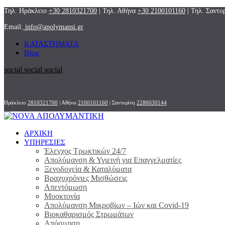
Τηλ. Ηράκλειο
+30 2810321700
| Τηλ. Αθήνα
+30 2100101160
| Τηλ. Σαντο
Email:
info@apolymansi.gr
ΚΑΤΑΣΤΗΜΑΤΑ
Blog
social
social
social
Ηράκλειο
2810321700
| Αθήνα
2100101160
| Σαντορίνη
2286030144
ΑΡΧΙΚΗ
ΥΠΗΡΕΣΙΕΣ
Έλεγχος Τρωκτικών 24/7
Απολύμανση & Υγιεινή για Επαγγελματίες
Ξενοδοχεία & Καταλύματα
Βραχυχρόνιες Μισθώσεις
Απεντόμωση
Μυοκτονία
Απολύμανση Μικροβίων – Ιών και Covid-19
Βιοκαθαρισμός Στρωμάτων
Απόσμηση