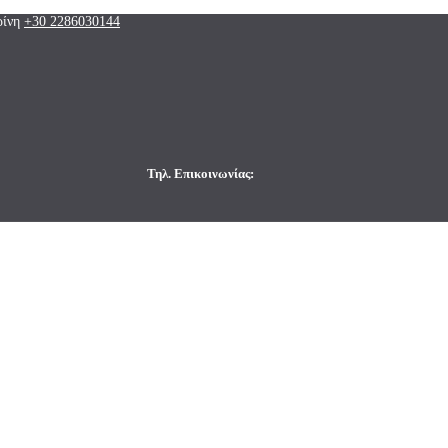
ρίνη
+30 2286030144
Τηλ. Επικοινωνίας: