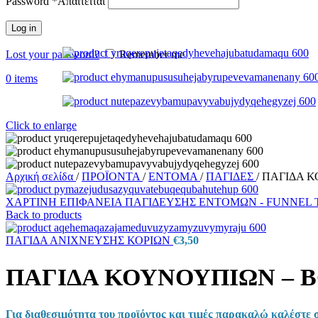
Password
*
Απαιτείται
Log in
Lost your password?
Remember me
0
items
Click to enlarge
Αρχική σελίδα
/
ΠΡΟΪΟΝΤΑ
/
ΕΝΤΟΜΑ
/
ΠΑΓΙΔΕΣ
/
ΠΑΓΙΔΑ Κ
ΧΑΡΤΙΝΗ ΕΠΙΦΑΝΕΙΑ ΠΑΓΙΔΕΥΣΗΣ ΕΝΤΟΜΩΝ - FUNNEL 
Back to products
ΠΑΓΙΔΑ ΑΝΙΧΝΕΥΣΗΣ ΚΟΡΙΩΝ
€
3,50
ΠΑΓΙΔΑ ΚΟΥΝΟΥΠΙΩΝ – BG
Για διαθεσιμότητα του προϊόντος και τιμές παρακαλώ καλέστε 