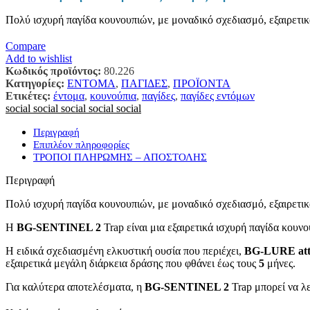
Πολύ ισχυρή παγίδα κουνουπιών, με μοναδικό σχεδιασμό, εξαιρετικ
Compare
Add to wishlist
Κωδικός προϊόντος:
80.226
Κατηγορίες:
ΕΝΤΟΜΑ
,
ΠΑΓΙΔΕΣ
,
ΠΡΟΪΟΝΤΑ
Ετικέτες:
έντομα
,
κουνούπια
,
παγίδες
,
παγίδες εντόμων
social
social
social
social
social
Περιγραφή
Επιπλέον πληροφορίες
ΤΡΟΠΟΙ ΠΛΗΡΩΜΗΣ – ΑΠΟΣΤΟΛΗΣ
Περιγραφή
Πολύ ισχυρή παγίδα κουνουπιών, με μοναδικό σχεδιασμό, εξαιρετικ
Η
BG-SENTINEL 2
Trap
είναι μια εξαιρετικά ισχυρή παγίδα κου
Η ειδικά σχεδιασμένη ελκυστική ουσία που περιέχει,
BG-LURE att
εξαιρετικά μεγάλη διάρκεια δράσης που φθάνει έως τους
5
μήνες.
Για καλύτερα αποτελέσματα, η
BG-SENTINEL 2
Trap μπορεί να λ