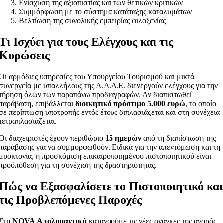
Ενίσχυση της αξιοπιστίας και των θετικών κριτικών
Συμμόρφωση με το σύστημα κατάταξης καταλυμάτων
Βελτίωση της συνολικής εμπειρίας φιλοξενίας
Τι Ισχύει για τους Ελέγχους και τις
Κυρώσεις
Οι αρμόδιες υπηρεσίες του Υπουργείου Τουρισμού και μικτά
συνεργεία με υπαλλήλους της Α.Α.Δ.Ε. διενεργούν ελέγχους για την
τήρηση όλων των παραπάνω προδιαγραφών. Αν διαπιστωθεί
παράβαση, επιβάλλεται
διοικητικό πρόστιμο 5.000 ευρώ
, το οποίο
σε περίπτωση υποτροπής εντός έτους διπλασιάζεται και στη συνέχεια
τετραπλασιάζεται.
Οι διαχειριστές έχουν περιθώριο
15 ημερών
από τη διαπίστωση της
παράβασης για να συμμορφωθούν. Ειδικά για την απεντόμωση και τη
μυοκτονία, η προσκόμιση επικαιροποιημένου πιστοποιητικού είναι
προϋπόθεση για τη συνέχιση της δραστηριότητας.
Πώς να Εξασφαλίσετε το Πιστοποιητικό και
τις Προβλεπόμενες Παροχές
Στη
NOVA Απολυμαντική
κατανοούμε τις νέες ανάγκες της αγοράς