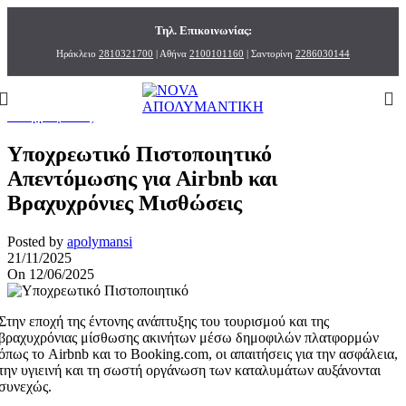
Τηλ. Επικοινωνίας:
Ηράκλειο
2810321700
| Αθήνα
2100101160
| Σαντορίνη
2286030144
Blog
Home
»
Επαγγελματίες
»
Επαγγελματίες
Υποχρεωτικό Πιστοποιητικό
Απεντόμωσης για Airbnb και
Βραχυχρόνιες Μισθώσεις
Posted by
apolymansi
21/11/2025
On 12/06/2025
Στην εποχή της έντονης ανάπτυξης του τουρισμού και της
βραχυχρόνιας μίσθωσης ακινήτων μέσω δημοφιλών πλατφορμών
όπως το Airbnb και το Booking.com, οι απαιτήσεις για την ασφάλεια,
την υγιεινή και τη σωστή οργάνωση των καταλυμάτων αυξάνονται
συνεχώς.