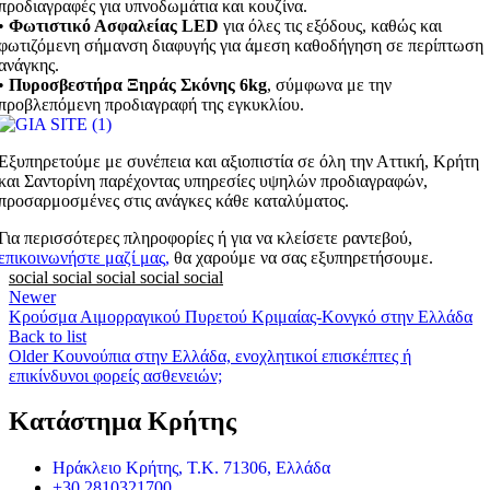
προδιαγραφές για υπνοδωμάτια και κουζίνα.
•
Φωτιστικό Ασφαλείας LED
για όλες τις εξόδους, καθώς και
φωτιζόμενη σήμανση διαφυγής για άμεση καθοδήγηση σε περίπτωση
ανάγκης.
•
Πυροσβεστήρα Ξηράς Σκόνης 6kg
, σύμφωνα με την
προβλεπόμενη προδιαγραφή της εγκυκλίου.
Εξυπηρετούμε με συνέπεια και αξιοπιστία σε όλη την Αττική, Κρήτη
και Σαντορίνη παρέχοντας υπηρεσίες υψηλών προδιαγραφών,
προσαρμοσμένες στις ανάγκες κάθε καταλύματος.
Για περισσότερες πληροφορίες ή για να κλείσετε ραντεβού,
επικοινωνήστε μαζί μας
,
θα χαρούμε να σας εξυπηρετήσουμε.
social
social
social
social
social
Newer
Κρούσμα Αιμορραγικού Πυρετού Κριμαίας-Κονγκό στην Ελλάδα
Back to list
Older
Κουνούπια στην Ελλάδα, ενοχλητικοί επισκέπτες ή
επικίνδυνοι φορείς ασθενειών;
Κατάστημα Κρήτης
Ηράκλειο Κρήτης, Τ.Κ. 71306, Ελλάδα
+30 2810321700