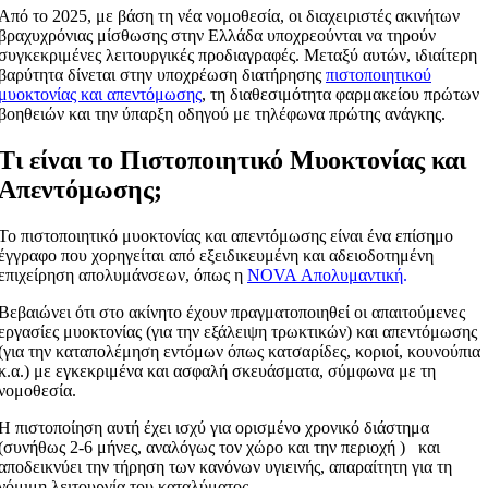
Από το 2025, με βάση τη νέα νομοθεσία, οι διαχειριστές ακινήτων
βραχυχρόνιας μίσθωσης στην Ελλάδα υποχρεούνται να τηρούν
συγκεκριμένες λειτουργικές προδιαγραφές. Μεταξύ αυτών, ιδιαίτερη
βαρύτητα δίνεται στην υποχρέωση διατήρησης
πιστοποιητικού
μυοκτονίας και απεντόμωσης
, τη διαθεσιμότητα φαρμακείου πρώτων
βοηθειών και την ύπαρξη οδηγού με τηλέφωνα πρώτης ανάγκης.
Τι είναι το Πιστοποιητικό Μυοκτονίας και
Απεντόμωσης;
Το πιστοποιητικό μυοκτονίας και απεντόμωσης είναι ένα επίσημο
έγγραφο που χορηγείται από εξειδικευμένη και αδειοδοτημένη
επιχείρηση απολυμάνσεων, όπως η
NOVA Απολυμαντική
.
Βεβαιώνει ότι στο ακίνητο έχουν πραγματοποιηθεί οι απαιτούμενες
εργασίες μυοκτονίας (για την εξάλειψη τρωκτικών) και απεντόμωσης
(για την καταπολέμηση εντόμων όπως κατσαρίδες, κοριοί, κουνούπια
κ.α.) με εγκεκριμένα και ασφαλή σκευάσματα, σύμφωνα με τη
νομοθεσία.
Η πιστοποίηση αυτή έχει ισχύ για ορισμένο χρονικό διάστημα
(συνήθως 2-6 μήνες, αναλόγως τον χώρο και την περιοχή ) και
αποδεικνύει την τήρηση των κανόνων υγιεινής, απαραίτητη για τη
νόμιμη λειτουργία του καταλύματος.