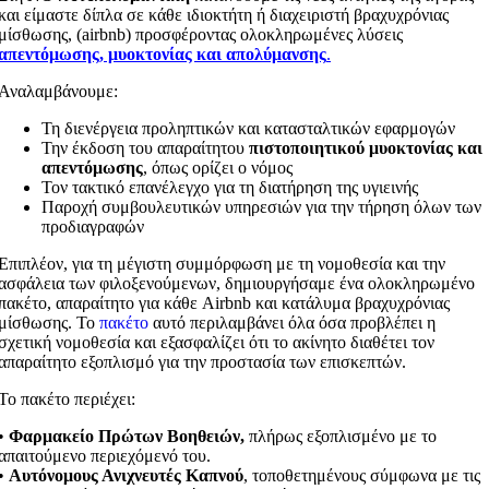
και είμαστε δίπλα σε κάθε ιδιοκτήτη ή διαχειριστή βραχυχρόνιας
μίσθωσης, (airbnb) προσφέροντας ολοκληρωμένες λύσεις
απεντόμωσης, μυοκτονίας και απολύμανσης
.
Αναλαμβάνουμε:
Τη διενέργεια προληπτικών και κατασταλτικών εφαρμογών
Την έκδοση του απαραίτητου
πιστοποιητικού μυοκτονίας και
απεντόμωσης
, όπως ορίζει ο νόμος
Τον τακτικό επανέλεγχο για τη διατήρηση της υγιεινής
Παροχή συμβουλευτικών υπηρεσιών για την τήρηση όλων των
προδιαγραφών
Επιπλέον, για τη μέγιστη συμμόρφωση με τη νομοθεσία και την
ασφάλεια των φιλοξενούμενων, δημιουργήσαμε ένα ολοκληρωμένο
πακέτο, απαραίτητο για κάθε Airbnb και κατάλυμα βραχυχρόνιας
μίσθωσης. Το
πακέτο
αυτό περιλαμβάνει όλα όσα προβλέπει η
σχετική νομοθεσία και εξασφαλίζει ότι το ακίνητο διαθέτει τον
απαραίτητο εξοπλισμό για την προστασία των επισκεπτών.
Το πακέτο περιέχει:
•
Φαρμακείο Πρώτων Βοηθειών,
πλήρως εξοπλισμένο με το
απαιτούμενο περιεχόμενό του.
•
Αυτόνομους Ανιχνευτές Καπνού
, τοποθετημένους σύμφωνα με τις