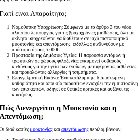
Γιατί είναι Απαραίτητο;
Νομοθετική Υποχρέωση: Σύμφωνα με το άρθρο 3 του νέου
πλαισίου λειτουργίας για τις βραχυχρόνιες μισθώσεις, όλα τα
ακίνητα υποχρεούνται να διαθέτουν σε ισχύ πιστοποιητικό
μυοκτονίας και απεντόμωσης, ειδάλλως κινδυνεύουν με
πρόστιμο ύψους 5.000€.
Προστασία της Δημόσιας Υγείας: Η παρουσία εντόμων ή
τρωκτικών σε χώρους φιλοξενίας εγκυμονεί σοβαρούς
κινδύνους για την υγεία των ενοίκων, μεταφέροντας ασθένειες
και προκαλώντας αλλεργίες ή τσιμπήματα.
Επαγγελματική Εικόνα: Ένα κατάλυμα με διαπιστωμένη
καθαριότητα και απουσία παρασίτων ενισχύει την εμπιστοσύνη
των επισκεπτών, οδηγεί σε θετικές κριτικές και αυξάνει τις
κρατήσεις.
Πώς Διενεργείται η Μυοκτονία και η
Απεντόμωση;
Οι διαδικασίες
μυοκτονίας
και
απεντόμωσης
περιλαμβάνουν:
Τοποθέτηση δολωματικών σταθμών για τρωκτικά.